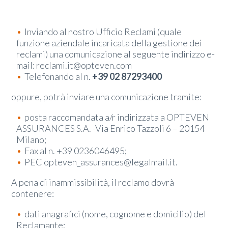
Inviando al nostro Ufficio Reclami (quale
funzione aziendale incaricata della gestione dei
reclami) una comunicazione al seguente indirizzo e-
mail:
reclami.it@opteven.com
Telefonando al n.
+39 02 87293400
oppure, potrà inviare una comunicazione tramite:
posta raccomandata a/r indirizzata a OPTEVEN
ASSURANCES S.A. -Via Enrico Tazzoli 6 – 20154
Milano;
Fax al n. +39 0236046495;
PEC
opteven_assurances@legalmail.it
.
A pena di inammissibilità, il reclamo dovrà
contenere:
dati anagrafici (nome, cognome e domicilio) del
Reclamante;