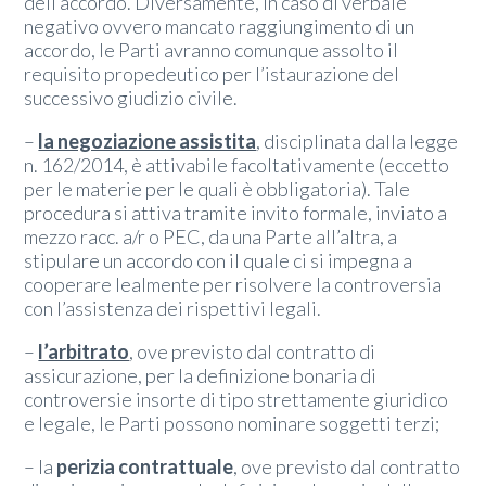
dell’accordo. Diversamente, in caso di verbale
negativo ovvero mancato raggiungimento di un
accordo, le Parti avranno comunque assolto il
requisito propedeutico per l’istaurazione del
successivo giudizio civile.
–
la negoziazione assistita
, disciplinata dalla legge
n. 162/2014, è attivabile facoltativamente (eccetto
per le materie per le quali è obbligatoria). Tale
procedura si attiva tramite invito formale, inviato a
mezzo racc. a/r o PEC, da una Parte all’altra, a
stipulare un accordo con il quale ci si impegna a
cooperare lealmente per risolvere la controversia
con l’assistenza dei rispettivi legali.
–
l’arbitrato
, ove previsto dal contratto di
assicurazione, per la definizione bonaria di
controversie insorte di tipo strettamente giuridico
e legale, le Parti possono nominare soggetti terzi;
– la
perizia contrattuale
, ove previsto dal contratto