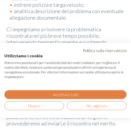
estremi polizza e targa veicolo;
analitica descrizione del problema con eventuale
allegazione documentale.
Ci impegniamo a risolvere la problematica
riscontrata nel più breve tempo possibile,
intervenendo tempestivamente e svolgendo
accurate indagini (che potranno prevedere
Politica sulla riservatezza
l’interpello dei soggetti coinvolti) al fine di fornirLe
Utilizziamo i cookie
una risposta completa e motivata.
Potremmo posizionarli per l'analisi dei dati dei nostri visitatori, per migliorare il
nostro sito Web, mostrare contenuti personalizzati e offrirti un'esperienza di
navigazione eccezionale. Per ulteriori informazioni sui cookie utilizziamo aprire le
Nel corso dell’istruttoria, rimaniamo a disposizione
impostazioni.
per ogni ulteriore Sua richiesta e potrà sempre
conoscere lo stato di avanzamento della domanda
contattandoci ai recapiti sopra indicati.
Accettare tutti
Entro 10 giorni dal ricevimento del reclamo, Le
Negare
No, aggiusta
confermeremo l’avvenuta presa in carico della Sua
posizione e, nel termine massimo di 45 giorni,
provvederemo ad inviarLe il riscontro nel merito.